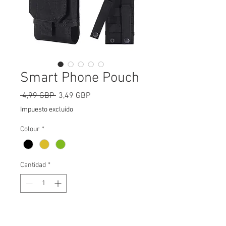
Smart Phone Pouch
Precio
Precio
 4,99 GBP 
3,49 GBP
de
Impuesto excluido
oferta
Colour
*
Cantidad
*
Agregar al carrito