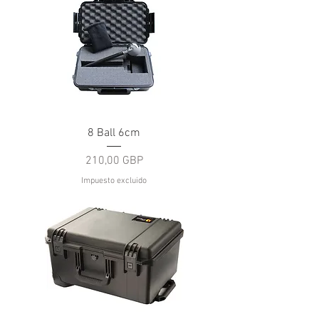
8 Ball 6cm
Precio
210,00 GBP
Impuesto excluido