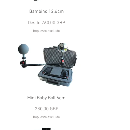
Bambino 12.6cm
Precio de oferta
Desde
260,00 GBP
Impuesto excluido
Mini Baby Ball 6cm
Precio
280,00 GBP
Impuesto excluido