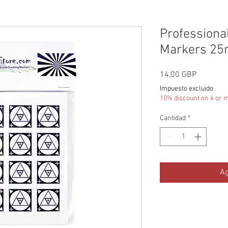
Professiona
Markers 2
Precio
14,00 GBP
Impuesto excluido
10% discount on 4 or 
Cantidad
*
Ag