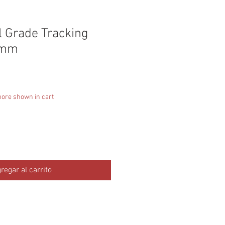
l Grade Tracking
5mm
more shown in cart
regar al carrito